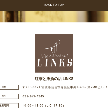
BACK TO TOP
紅茶と洋酒の店 LINKS
〒980-0021 宮城県仙台市青葉区中央3-2-16 第2MKビルB1
住所
022-263-4245
TEL
10:00～18:00（L.O. 17:30）
営業時間