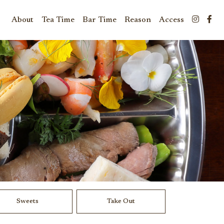
About
Tea Time
Bar Time
Reason
Access
Sweets
Take Out