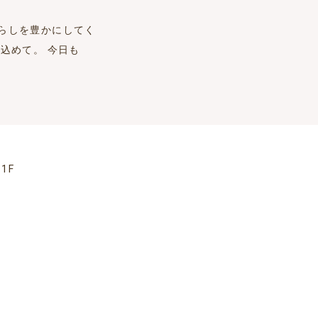
らしを豊かにしてく
込めて。 今日も
1F
）