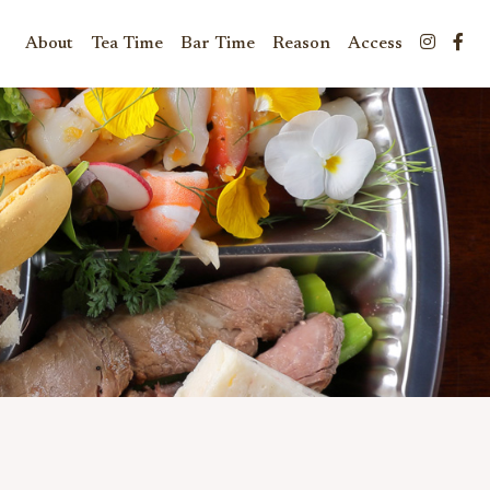
About
Tea Time
Bar Time
Reason
Access