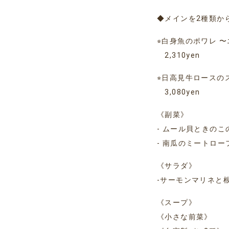
◆メインを2種類か
⭐︎白身魚のポワレ
2,310yen
⭐︎日高見牛ロース
3,080yen
《副菜》
- ムール貝ときの
- 南瓜のミートロー
《サラダ》
-サーモンマリネと
《スープ》
《小さな前菜》