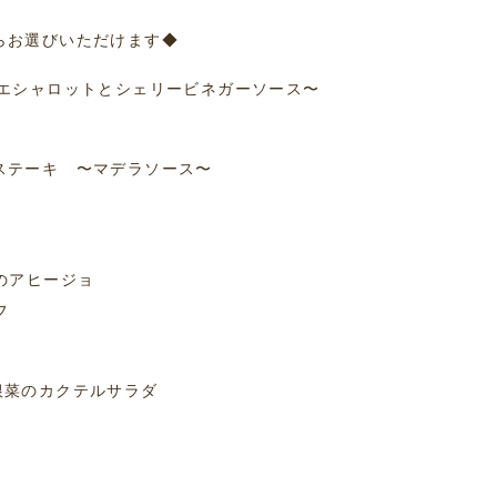
らお選びいただけます◆
 〜エシャロットとシェリービネガーソース〜
のステーキ 〜マデラソース〜
このアヒージョ
フ
根菜のカクテルサラダ