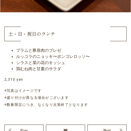
土・日・祝日のランチ
プラムと豚肩肉のブレゼ
ルッコラのニョッキ〜ボンゴレロッソ〜
シラスと菜の花のキッシュ
鶏むね肉と甘夏のサラダ
2,310 yen
※写真はイメージです
※盛り付けが異なる場合がございます
※数量限定につき、なくなり次第終了となります
Prev
Next