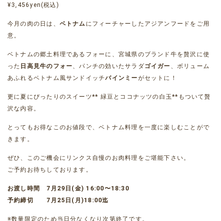
¥3,456yen(税込)
今月の肉の日は、
ベトナム
にフィーチャーしたアジアンフードをご用
意。
ベトナムの郷土料理であるフォーに、宮城県のブランド牛を贅沢に使
った
日高見牛のフォー
、パンチの効いたサラダ
ゴイガー
、ボリューム
あふれるベトナム風サンドイッチ
バインミー
がセットに！
更に夏にぴったりのスイーツ** 緑豆とココナッツの白玉**もついて贅
沢な内容。
とってもお得なこのお値段で、ベトナム料理を一度に楽しむことがで
きます。
ぜひ、このご機会にリンクス自慢のお肉料理をご堪能下さい。
ご予約お待ちしております。
お渡し時間 7月29日(金) 16:00〜18:30
予約締切 7月25日(月)18:00迄
※数量限定のため当日分なくなり次第終了です。