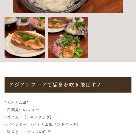
アジアンフードで猛暑を吹き飛ばす！
"ベトナム編"
- 日高見牛のフォー
- ゴイガー (チキンサラダ)
- バインミー (ベトナム風サンドイッチ)
- 緑豆とココナッツの白玉