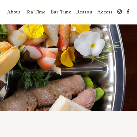
About
Tea Time
Bar Time
Reason
Access