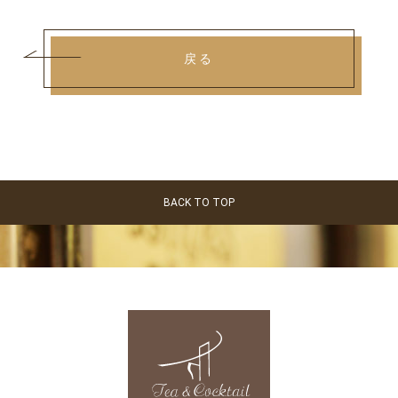
戻る
BACK TO TOP