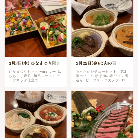
のク…
3月3日(木) ひなまつり限定
2月25日(金)は肉の日
ひなまつりセット〜menu〜- ば
あったかシチューセット 第2
らちらし寿司- 和風ローストビ
弾menu- 牛ほほ肉の赤ワイン煮
ーフサラダ仕立て セ
込み- ビーフストロガノフ- ロー
ット価格 7,668yen(税込)- ば
ルキャベツ- 自家製パン&プチデ
らちらし寿
ザート3,780yen(税込)前回大好
司 単品
評をいただいた「あったかシチ
4,860yen(税込)- …
ュ…