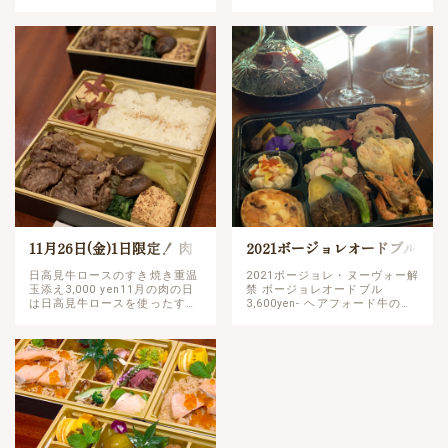
ミポワレ- フレンチ風北京ダッ
好評のローストチキンが再登
ク- 鮪のパストラミ風- ズワイガ
場。食べ応え抜群、さっぱりし
ニとトマトのサラダ仕立て- ロ…
た塩レモン風味がやみつきなる
逸品です。ご予約分を当日…
11月26日(金)1日限定！ 肉
2021ボージョレオードブル
の日テイクアウト！
&ローストチキン
日高見牛ロースのすき焼き重温
2021ボージョレ・ヌーヴォー解
玉添え3,000 yen11月の肉の日
禁 ボージョレオードブル
は日高見牛ロースを使ったすき
3,600yen- ヘアフォード牛のス
焼き重。濃厚でとろりとした温
テーキ 〜藁焼きの香り〜- ガ
玉の味わいがすき焼き重の良さ
ーリックシュリンプ 〜柚子風
を一段と引き立てます！肉の旨
味〜- 秋鮭と生ハムのパートフ
味とだしが染み込ん…
ィロ包み焼き-…