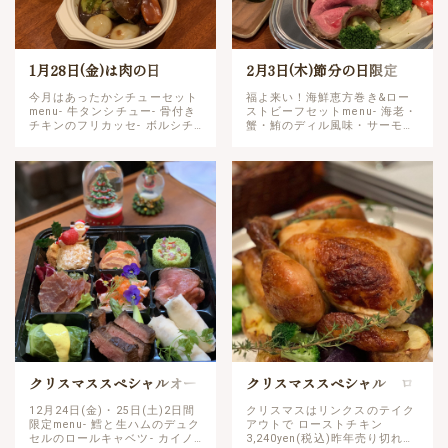
1月28日(金)は肉の日
2月3日(木)節分の日限定
今月はあったかシチューセット
福よ来い！海鮮恵方巻き&ロー
menu- 牛タンシチュー- 骨付き
ストビーフセットmenu- 海老・
チキンのフリカッセ- ボルシチ-
蟹・鮪のディル風味・サーモン
自家製パン&プチデザート
のたたき・数の子・鯛の昆布
3,780yen(税込)2022年最初の
〆・とびっこ・だし巻きたま
肉の日は、「あったかシチュー
ご・きゅうりの昆布〆・サラダ
セット…
菜・菜の花・大葉・かんぴょ…
クリスマススペシャルオー
クリスマススペシャル ロ
ドブル
ーストチキン&オードブル
12月24日(金)・25日(土)2日間
クリスマスはリンクスのテイク
限定menu- 鱈と生ハムのデュク
アウトで ローストチキン
セルのロールキャベツ- カイノ
3,240yen(税込)昨年売り切れ大