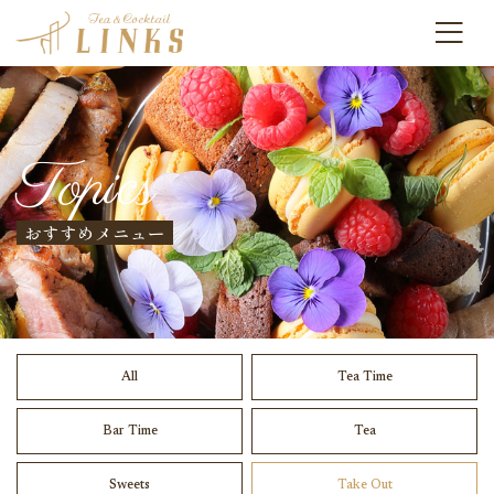
Topics
おすすめメニュー
All
Tea Time
Bar Time
Tea
Sweets
Take Out