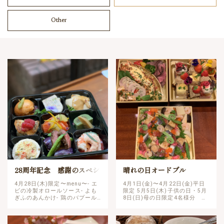
Other
28周年記念 感謝のスペシ
晴れの日オードブル
ャルオードブル
4月28日(木)限定〜menu〜- エ
4月1日(金)〜4月22日(金)平日
ビの冷製オロールソース- よも
限定 5月5日(木)子供の日・5月
ぎふのあんかけ- 鶏のバプール-
8日(日)母の日限定4名様分
牛フィレ肉の香味焼き- サーモ
¥14,040yen(税込)2名様分
ンのシャンパンマリネ- くるみ&
¥12,960yen(税込) ↓早割10…
オマール海老のテリーヌ- イカ