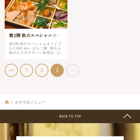
第2弾 秋のスペシャルオー
ドブル
第2弾 秋のスペシャルオードブ
ル3,000 yen- はらこ飯- 鶏もも
肉のピスタチオパン粉焼き- ロ
ーストビーフ- 鴨ロースの粕漬
けロースト- 豚もも肉のブロシ
ェット ベトナム風- 小柱の焼
<<
1
2
3
>>
売-…
おすすめメニュー
BACK TO TOP