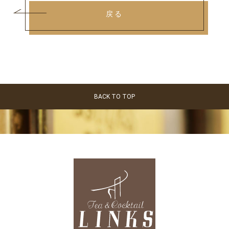
戻る
BACK TO TOP