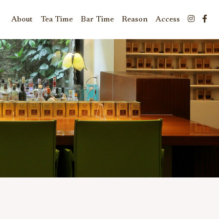
About
Tea Time
Bar Time
Reason
Access