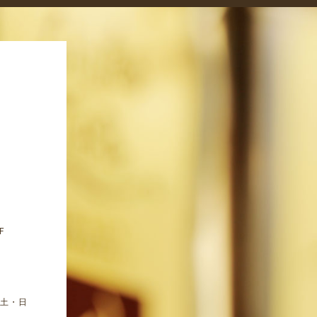
F
、土・日