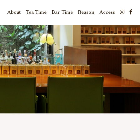
About
Tea Time
Bar Time
Reason
Access